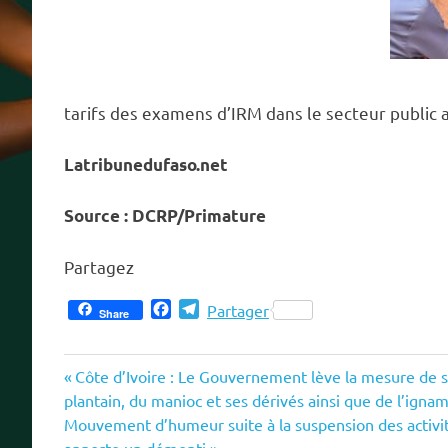
tarifs des examens d’IRM dans le secteur public a
Latribunedufaso.net
Source : DCRP/Primature
Partagez
Facebook
Telegram
Partager
Share
Previous
Navigation
Côte d’Ivoire : Le Gouvernement lève la mesure de 
Post:
plantain, du manioc et ses dérivés ainsi que de l’igna
de
Next
Mouvement d’humeur suite à la suspension des activit
Post: