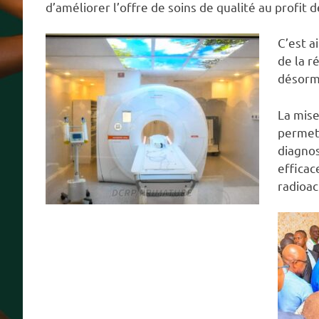
d’améliorer l’offre de soins de qualité au profit 
C’est a
de la r
désorm
La mise
permett
diagnos
efficac
radioact