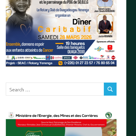
Search
SEARCH
for: