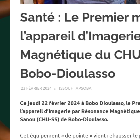
Santé : Le Premier 
l’appareil d’Imager
Magnétique du CHU
Bobo-Dioulasso
23 FÉVRIER 2024
ISSOUF TAPSOBA
A LA UNE
,
ACTUALITÉ
,
SA
Ce jeudi 22 février 2024 à Bobo Dioulasso, le P
l’appareil d’Imagerie par Résonance Magnétique 
Sanou (CHU-SS) de Bobo-Dioulasso.
Cet équipement « de pointe » vient rehausser le 