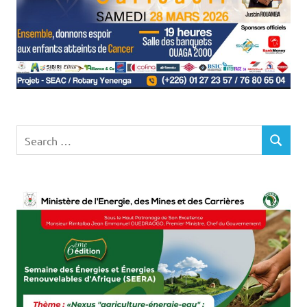
Search
SEARCH
for: