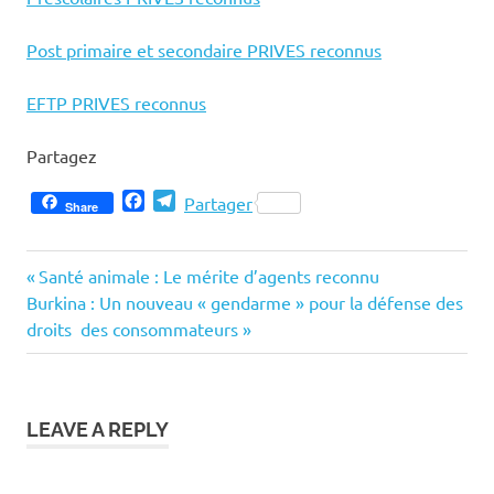
Post primaire et secondaire PRIVES reconnus
EFTP PRIVES reconnus
Partagez
Facebook
Telegram
Partager
Share
Previous
Navigation
Santé animale : Le mérite d’agents reconnu
Next
Post:
Burkina : Un nouveau « gendarme » pour la défense des
de
Post:
droits des consommateurs
l’article
LEAVE A REPLY