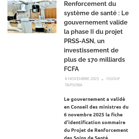
Renforcement du
système de santé : Le
gouvernement valide
la phase II du projet
PRSS-ASN, un
investissement de
plus de 170 milliards
FCFA
8 NOVEMBRE 2025
ISSOUF
TAPSOBA
A LA UNE
,
ACTUALITÉ
,
SANTÉ
Le gouvernement a validé
en Conseil des ministres du
6 novembre 2025 la fiche
d’identification sommaire
du Projet de Renforcement
des Soins de Santé