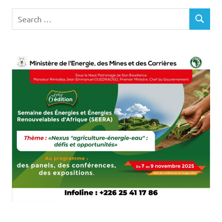
Search
SEARCH
for: