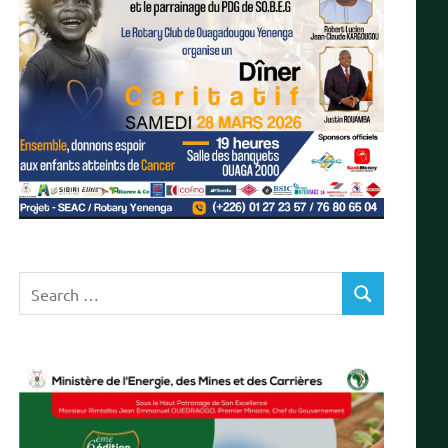
Search
SEARCH
for: