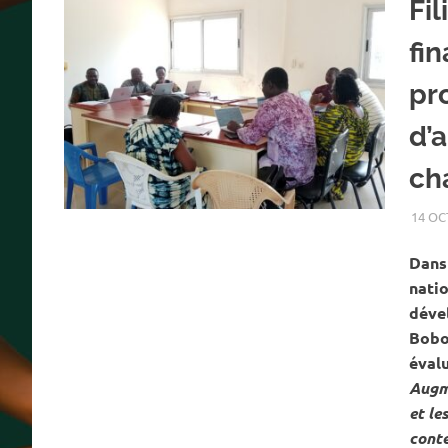
Fil
fi
pr
d’a
ch
14 OC
Dans 
natio
déve
Bobo-
évalu
Augme
et le
conte