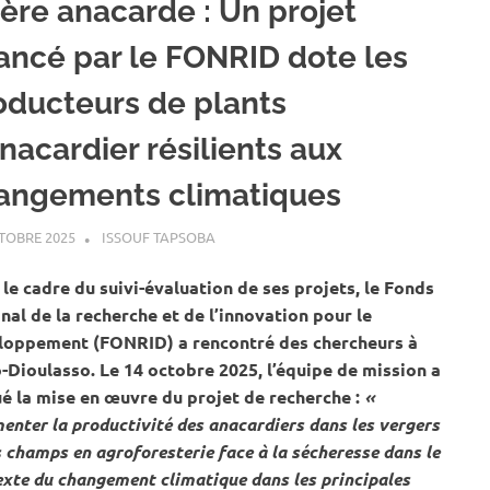
ière anacarde : Un projet
nancé par le FONRID dote les
oducteurs de plants
nacardier résilients aux
angements climatiques
TOBRE 2025
ISSOUF TAPSOBA
A LA UNE
,
ACTUALITÉ
,
AGRICULTURE
le cadre du suivi-évaluation de ses projets, le Fonds
nal de la recherche et de l’innovation pour le
loppement (FONRID) a rencontré des chercheurs à
Dioulasso. Le 14 octobre 2025, l’équipe de mission a
é la mise en œuvre du projet de recherche :
«
nter la productivité des anacardiers dans les vergers
s champs en agroforesterie face à la sécheresse dans le
xte du changement climatique dans les principales