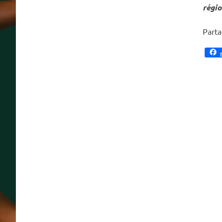
régio
Part