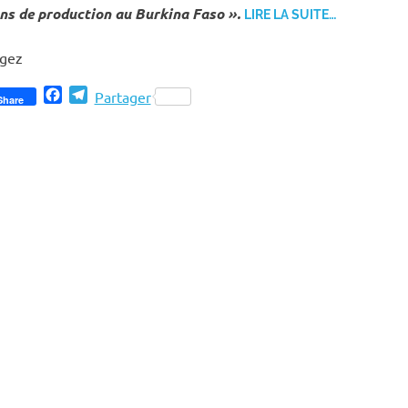
ns de production au Burkina Faso ».
LIRE LA SUITE…
agez
Facebook
Telegram
Partager
Share