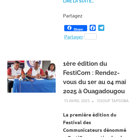
LIRE LA SUITE…
Partagez
Facebook
Telegram
Share
Partager
1ère édition du
FestiCom : Rendez-
vous du 1er au 04 mai
2025 à Ouagadougou
15 AVRIL 2025
ISSOUF TAPSOBA
A L
ACT
SOC
La première édition du
Festival des
Communicateurs dénommé