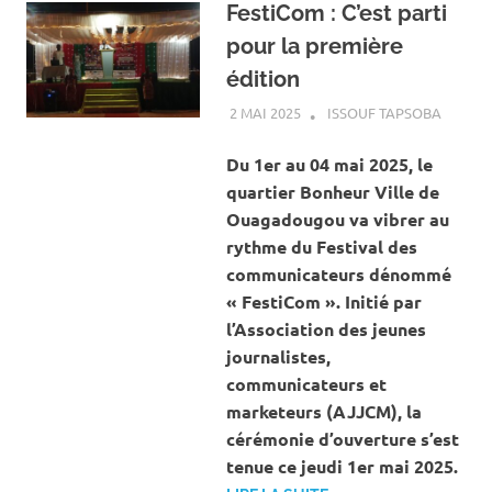
FestiCom : C’est parti
pour la première
édition
2 MAI 2025
ISSOUF TAPSOBA
A LA U
ACTUAL
ART ET
Du 1er au 04 mai 2025, le
CULTUR
quartier Bonheur Ville de
Ouagadougou va vibrer au
rythme du Festival des
communicateurs dénommé
« FestiCom ». Initié par
l’Association des jeunes
journalistes,
communicateurs et
marketeurs (AJJCM), la
cérémonie d’ouverture s’est
tenue ce jeudi 1er mai 2025.