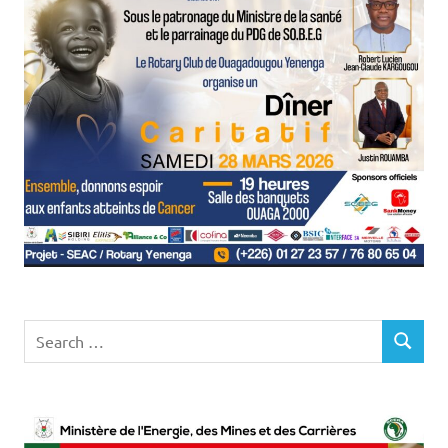
Search
SEARCH
for: