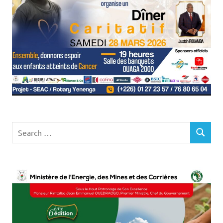
Search
SEARCH
for: