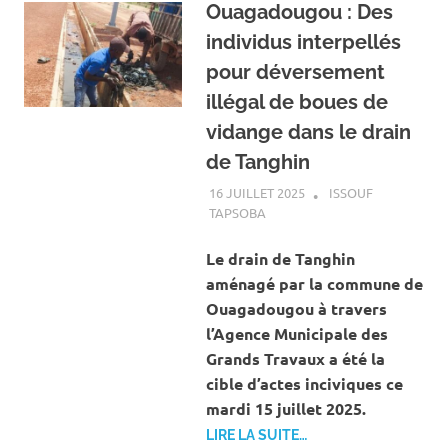
Ouagadougou : Des
individus interpellés
pour déversement
illégal de boues de
vidange dans le drain
de Tanghin
16 JUILLET 2025
ISSOUF
TAPSOBA
A LA UNE
,
ACTUALITÉ
,
SOCIÉTÉ
Le drain de Tanghin
aménagé par la commune de
Ouagadougou à travers
l’Agence Municipale des
Grands Travaux a été la
cible d’actes inciviques ce
mardi 15 juillet 2025.
LIRE LA SUITE…