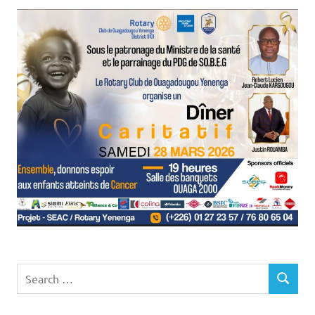
Search
SEARCH
for: