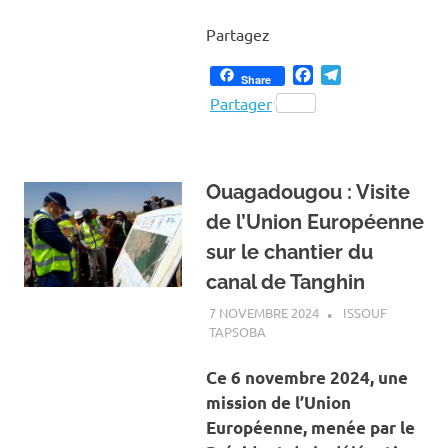
Partagez
Facebook
Telegram
Share
Partager
Ouagadougou : Visite
de l’Union Européenne
sur le chantier du
canal de Tanghin
7 NOVEMBRE 2024
ISSOUF
TAPSOBA
A LA UNE
,
ACTUALITÉ
,
EAU ET
ASSAINISSEMENT
Ce 6 novembre 2024, une
mission de l’Union
Européenne, menée par le