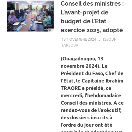
Conseil des ministres :
L’avant-projet de
budget de l’Etat
exercice 2025, adopté
13 NOVEMBRE 2024
ISSOUF
TAPSOBA
A LA UNE
,
ACTUALITÉ
,
CONSEIL DES MINISTRES
,
ECONOMIE
(Ouagadougou, 13
novembre 2024). Le
Président du Faso, Chef de
l’Etat, le Capitaine Ibrahim
TRAORE a présidé, ce
mercredi, l’hebdomadaire
Conseil des ministres. A ce
rendez-vous de l’exécutif,
des dossiers inscrits à
l’ordre du jour ont été