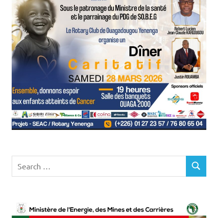
Search
SEARCH
for: