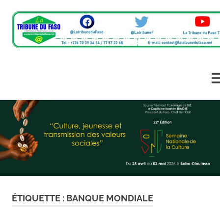
L'information
La
du
monde
Tribune
M
rural
en
Skip
du
un
to
clic
content
Faso
ÉTIQUETTE :
BANQUE MONDIALE