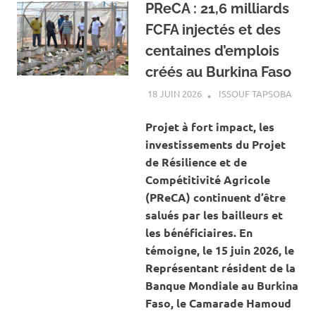
PReCA : 21,6 milliards
FCFA injectés et des
centaines d’emplois
créés au Burkina Faso
18 JUIN 2026
ISSOUF TAPSOBA
A LA
ACTU
AGRI
Projet à fort impact, les
investissements du Projet
de Résilience et de
Compétitivité Agricole
(PReCA) continuent d’être
salués par les bailleurs et
les bénéficiaires. En
témoigne, le 15 juin 2026, le
Représentant résident de la
Banque Mondiale au Burkina
Faso, le Camarade Hamoud