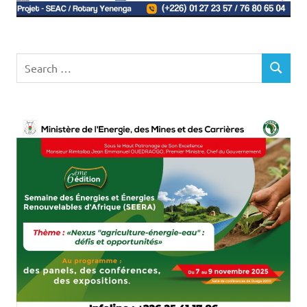
Search
SEARCH
for: