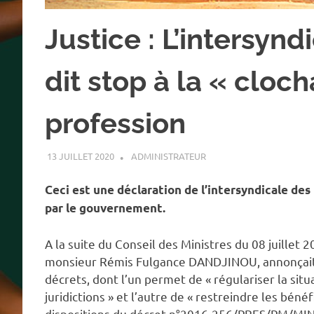
Justice : L’intersyn
dit stop à la « cloch
profession
13 JUILLET 2020
ADMINISTRATEUR
ACTUALITÉ
,
SOCIÉTÉ
Ceci est une déclaration de l’intersyndicale des
par le gouvernement.
A la suite du Conseil des Ministres du 08 juillet
monsieur Rémis Fulgance DANDJINOU, annonçait à 
décrets, dont l’un permet de « régulariser la sit
juridictions » et l’autre de « restreindre les béné
dispositions du décret n°2016-256/PRES/PM/MIN