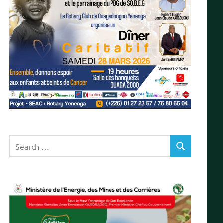
Search
SEARCH
for: