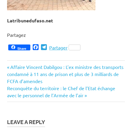
Latribunedufaso.net
Partagez
Facebook
Telegram
Partager
Share
Previous
Navigation
Affaire Vincent Dabilgou : L’ex ministre des transports
Post:
condamné à 11 ans de prison et plus de 3 milliards de
de
FCFA d’amendes
Next
Reconquête du territoire : le Chef de l’Etat échange
l’article
Post:
avec le personnel de l’Armée de l’air
LEAVE A REPLY