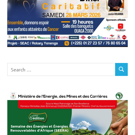
Search
SEARCH
for: