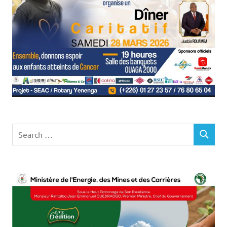
Search
SEARCH
for: