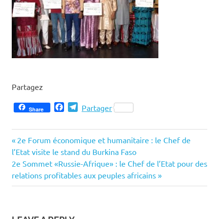
Partagez
Facebook
Telegram
Partager
Share
Previous
Navigation
2e Forum économique et humanitaire : le Chef de
Post:
l’Etat visite le stand du Burkina Faso
de
Next
2e Sommet «Russie-Afrique» : le Chef de l’Etat pour des
Post:
relations profitables aux peuples africains
l’article