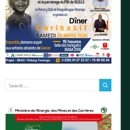
Search
SEARCH
for: