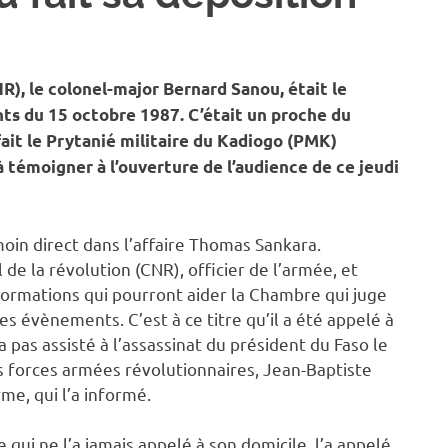
,
PROCÈS THOMAS SANKARA
R), le colonel-major Bernard Sanou, était le
ts du 15 octobre 1987. C’était un proche du
fait le Prytanié militaire du Kadiogo (PMK)
 témoigner à l’ouverture de l’audience de ce jeudi
oin direct dans l’affaire Thomas Sankara.
e la révolution (CNR), officier de l’armée, et
nformations qui pourront aider la Chambre qui juge
es évènements. C’est à ce titre qu’il a été appelé à
 pas assisté à l’assassinat du président du Faso le
 forces armées révolutionnaires, Jean-Baptiste
rme, qui l’a informé.
 qui ne l’a jamais appelé à son domicile, l’a appelé