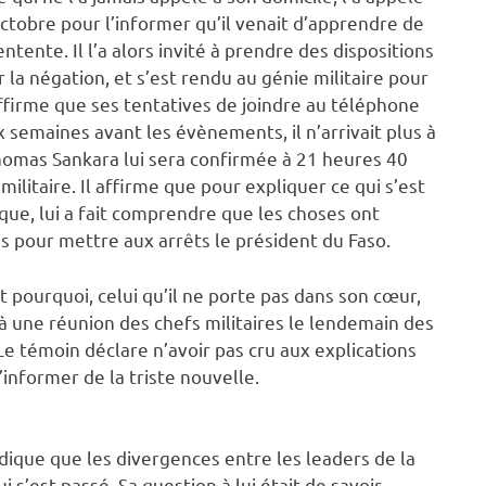
ctobre pour l’informer qu’il venait d’apprendre de
entente. Il l’a alors invité à prendre des dispositions
 la négation, et s’est rendu au génie militaire pour
 affirme que ses tentatives de joindre au téléphone
ux semaines avant les évènements, il n’arrivait plus à
Thomas Sankara lui sera confirmée à 21 heures 40
militaire. Il affirme que pour expliquer ce qui s’est
ue, lui a fait comprendre que les choses ont
 pour mettre aux arrêts le président du Faso.
t pourquoi, celui qu’il ne porte pas dans son cœur,
é à une réunion des chefs militaires le lendemain des
e témoin déclare n’avoir pas cru aux explications
informer de la triste nouvelle.
ndique que les divergences entre les leaders de la
s’est passé. Sa question à lui était de savoir