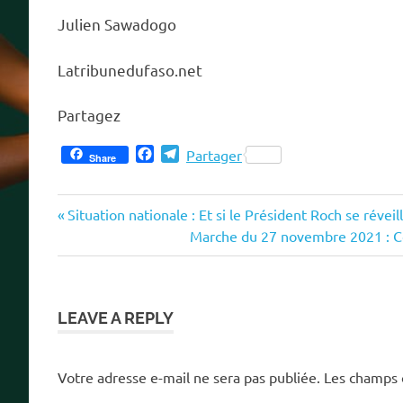
Julien Sawadogo
Latribunedufaso.net
Partagez
Facebook
Telegram
Partager
Share
Previous
Navigation
Situation nationale : Et si le Président Roch se réveill
Post:
Next
Marche du 27 novembre 2021 : Cou
de
Post:
l’article
LEAVE A REPLY
Votre adresse e-mail ne sera pas publiée.
Les champs 