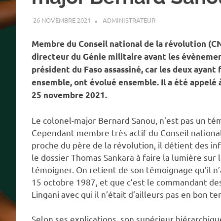
26 NOVEMBRE 2021
ADMINISTRATEUR
A LA UNE
,
ACTUALITÉ
Membre du Conseil national de la révolution (CN
directeur du Génie militaire avant les évènemen
président du Faso assassiné, car les deux ayant 
ensemble, ont évolué ensemble. Il a été appelé à
25 novembre 2021.
Le colonel-major Bernard Sanou, n’est pas un tém
Cependant membre très actif du Conseil national d
proche du père de la révolution, il détient des i
le dossier Thomas Sankara à faire la lumière sur l
témoigner. On retient de son témoignage qu’il n’a
15 octobre 1987, et que c’est le commandant des
Lingani avec qui il n’était d’ailleurs pas en bon te
Selon ses explications, son supérieur hiérarchique