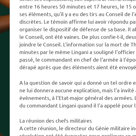
entre 16 heures 50 minutes et 17 heures, le 15 o
ses éléments, qu’il y a eu des tirs au Conseil de l’
discrètes. Le témoin affirme lui avoir répondu par
organiser le dispositif de défense de sa base. Il
le Conseil, ont été vaines. De plus confie-t-il, de
joindre le Conseil. L’information sur la mort de 
minutes par le même Lingani a souligné l’officier 
passé, le commandant en chef de l’armée à l’époq
dérapé après que des éléments aient été envoyés
A la question de savoir qui a donné un tel ordre e
ne lui donnera aucune explication, mais l’a invit
évènements, à l’Etat-major général des armées. L
du commandant Lingani quand il l’a appelé pour l’
La réunion des chefs militaires
A cette réunion, le directeur du Génie militaire i
révolution ont été évoquées pour expliquer ce qui 