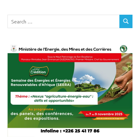
Search
SEARCH
for: