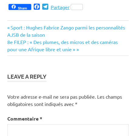
Facebook
Telegram
Partager
Share
Previous
Navigation
Sport : Hughes Fabrice Zango parmi les personnalités
Post:
AJSB de la saison
de
Next
8e FILEP : « Des plumes, des micros et des caméras
Post:
pour une Afrique libre et unie »
l’article
LEAVE A REPLY
Votre adresse e-mail ne sera pas publiée.
Les champs
obligatoires sont indiqués avec
*
Commentaire
*