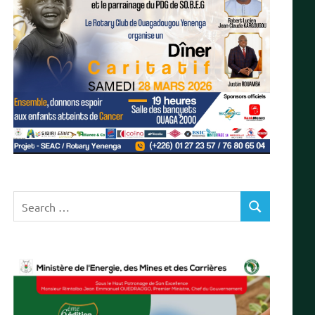
Search
SEARCH
for: