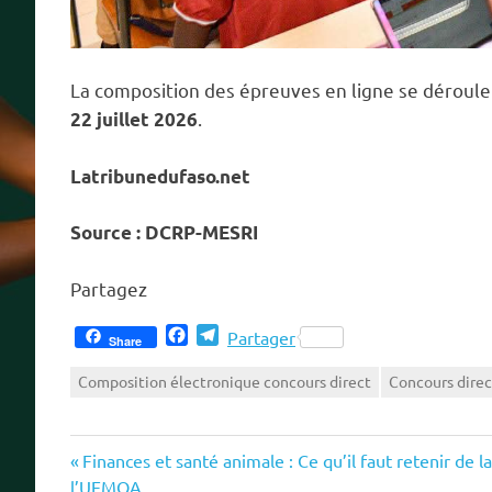
La composition des épreuves en ligne se déroul
.
22 juillet 2026
Latribunedufaso.net
Source : DCRP-MESRI
Partagez
Facebook
Telegram
Partager
Share
Composition électronique concours direct
Concours direc
Previous
Navigation
Finances et santé animale : Ce qu’il faut retenir de 
Post:
l’UEMOA