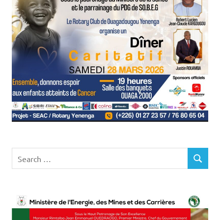
Search
SEARCH
for: