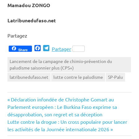
Mamadou ZONGO
Latribunedufaso.net
Partagez
Facebook
Telegram
Partager
Share
Lancement de la campagne de chimio-prévention du
paludisme saisonnier plus (CPS+)
latribunedufaso.net
lutte contre le paludisme
SP-Palu
Previous
Navigation
Déclaration infondée de Christophe Gomart au
Post:
Parlement européen : Le Burkina Faso exprime sa
de
désapprobation, son regret et sa déception
Next
Lutte contre la drogue : Un cross populaire pour lancer
l’article
Post:
les activités de la Journée internationale 2026