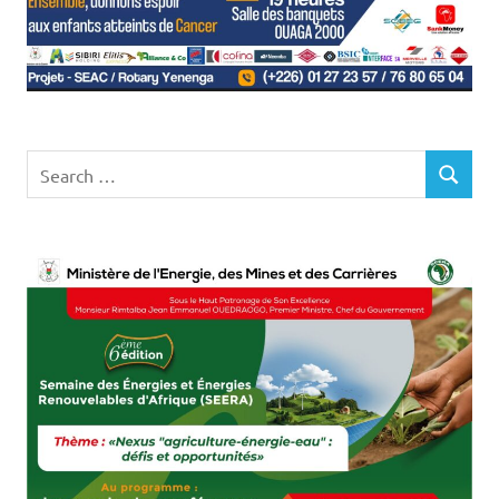
Search
SEARCH
for: