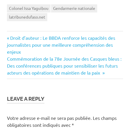
Colonel Issa Yaguibou
Gendarmerie nationale
latribunedufaso.net
Previous
Navigation
Droit d’auteur : Le BBDA renforce les capacités des
Post:
journalistes pour une meilleure compréhension des
de
enjeux
Next
Commémoration de la 78e Journée des Casques bleus :
l’article
Post:
Des conférences publiques pour sensibiliser les futurs
acteurs des opérations de maintien de la paix
LEAVE A REPLY
Votre adresse e-mail ne sera pas publiée.
Les champs
obligatoires sont indiqués avec
*