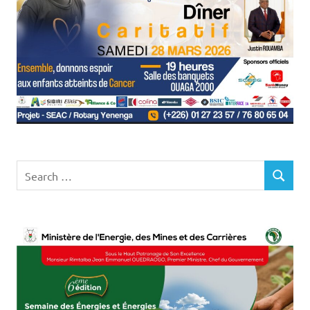
Search
SEARCH
for: