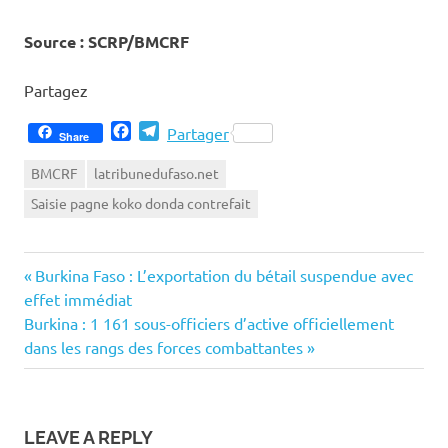
Source : SCRP/BMCRF
Partagez
Facebook
Telegram
Partager
Share
BMCRF
latribunedufaso.net
Saisie pagne koko donda contrefait
Previous
Navigation
Burkina Faso : L’exportation du bétail suspendue avec
Post:
effet immédiat
de
Next
Burkina : 1 161 sous-officiers d’active officiellement
Post:
dans les rangs des forces combattantes
l’article
LEAVE A REPLY