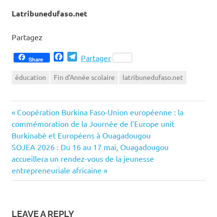
Latribunedufaso.net
Partagez
Facebook
Telegram
Partager
Share
éducation
Fin d'Année scolaire
latribunedufaso.net
Previous
Navigation
Coopération Burkina Faso-Union européenne : la
Post:
commémoration de la Journée de l’Europe unit
de
Burkinabè et Européens à Ouagadougou
Next
SOJEA 2026 : Du 16 au 17 mai, Ouagadougou
l’article
Post:
accueillera un rendez-vous de la jeunesse
entrepreneuriale africaine
LEAVE A REPLY