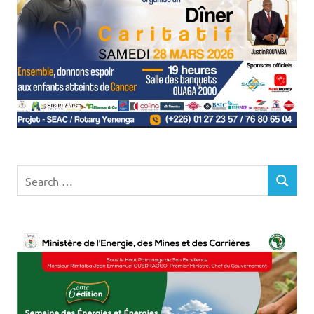
Search
SEARCH
for: