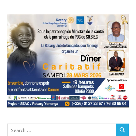
Search
SEARCH
for: