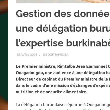
Gestion des données
une délégation buru
l’expertise burkinab
15 AVRIL 2026
ISSOUF TAPSOBA
A LA UNE
,
ACTUALITÉ
,
SANT
Le Premier ministre, Rimtalba Jean Emmanuel Ou
Ouagadougou, une audience à une délégation bu
Directeur de cabinet du Premier ministre de la 
dans le cadre d’une mission d’échanges d’expéri
nutrition et de sécurité alimentaire.
La délégation burundaise séjourne à Ouagadougou 