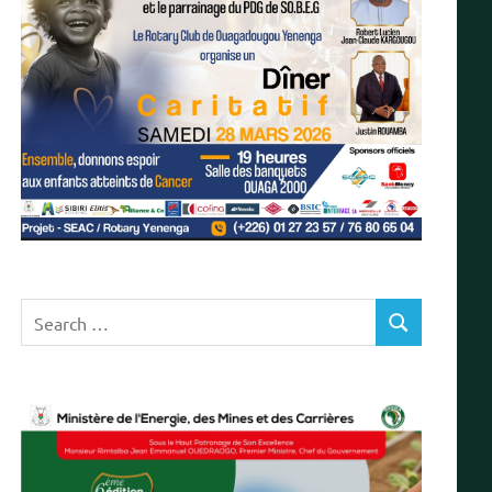
Search
SEARCH
for: