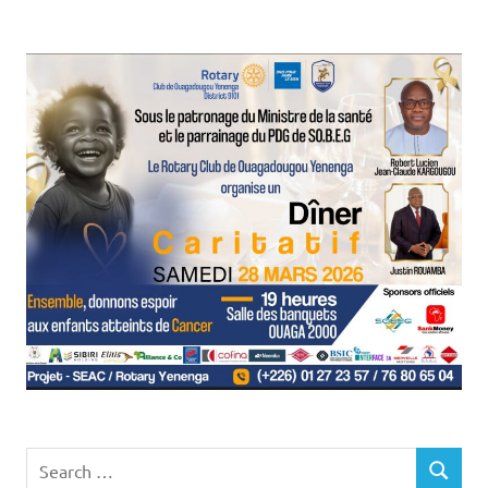
Search
SEARCH
for: