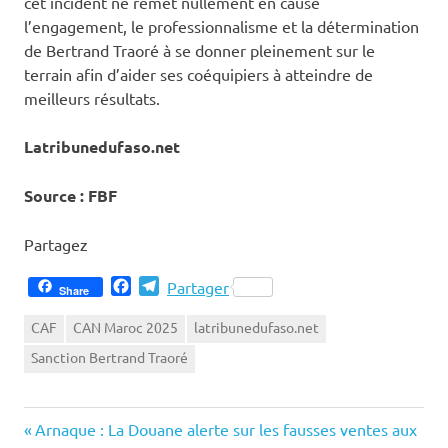
cet incident ne remet nullement en cause
l’engagement, le professionnalisme et la détermination
de Bertrand Traoré à se donner pleinement sur le
terrain afin d’aider ses coéquipiers à atteindre de
meilleurs résultats.
Latribunedufaso.net
Source : FBF
Partagez
Facebook
Telegram
Partager
Share
CAF
CAN Maroc 2025
latribunedufaso.net
Sanction Bertrand Traoré
Previous
Navigation
Arnaque : La Douane alerte sur les fausses ventes aux