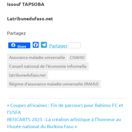
Issouf TAPSOBA
Latribunedufaso.net
Partagez
Facebook
Telegram
Partager
Share
Assurance maladie universelle
CNAMU
Conseil national de l'économie informelle
latribunedufaso.net
Régime d’assurance maladie universelle (RAMU)
Previous
Navigation
Coupes africaines : Fin de parcours pour Rahimo FC et
Post:
l’USFA
de
Next
RENCARTS 2025 : La création artistique à l’honneur au
Post:
Musée national du Burkina Faso
l’article