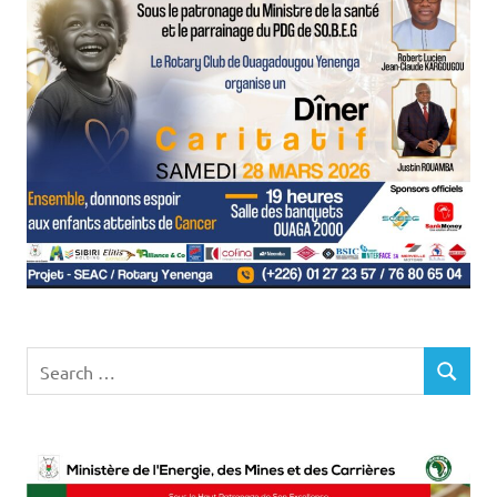
Search
SEARCH
for: