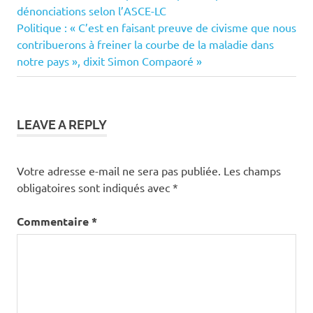
Post:
dénonciations selon l’ASCE-LC
de
Next
Politique : « C’est en faisant preuve de civisme que nous
Post:
contribuerons à freiner la courbe de la maladie dans
l’article
notre pays », dixit Simon Compaoré
LEAVE A REPLY
Votre adresse e-mail ne sera pas publiée.
Les champs
obligatoires sont indiqués avec
*
Commentaire
*