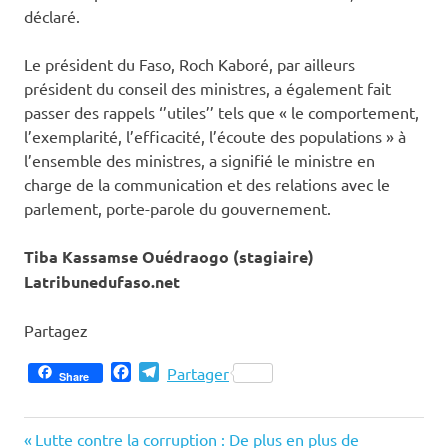
déclaré.
Le président du Faso, Roch Kaboré, par ailleurs
président du conseil des ministres, a également fait
passer des rappels ‘’utiles’’ tels que « le comportement,
l’exemplarité, l’efficacité, l’écoute des populations » à
l’ensemble des ministres, a signifié le ministre en
charge de la communication et des relations avec le
parlement, porte-parole du gouvernement.
Tiba Kassamse Ouédraogo (stagiaire)
Latribunedufaso.net
Partagez
Facebook
Telegram
Partager
Share
Previous
Navigation
Lutte contre la corruption : De plus en plus de