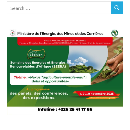
Search
SEARCH
for: