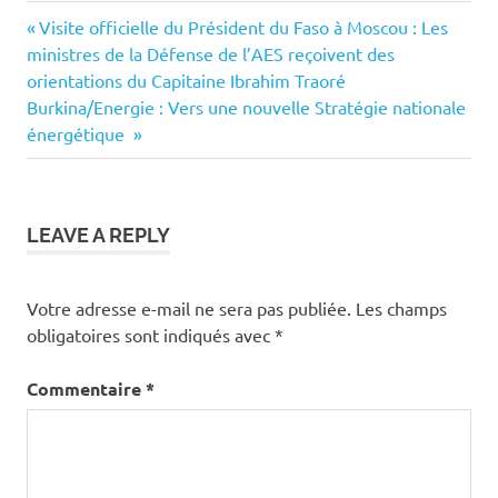
Previous
Navigation
Visite officielle du Président du Faso à Moscou : Les
Post:
ministres de la Défense de l’AES reçoivent des
de
orientations du Capitaine Ibrahim Traoré
Next
Burkina/Energie : Vers une nouvelle Stratégie nationale
l’article
Post:
énergétique
LEAVE A REPLY
Votre adresse e-mail ne sera pas publiée.
Les champs
obligatoires sont indiqués avec
*
Commentaire
*