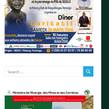
Search
SEARCH
for: