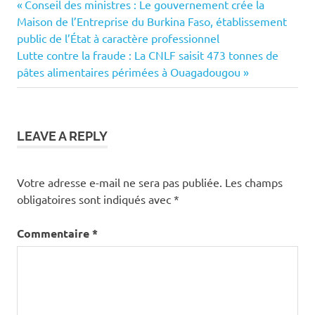
Previous
Navigation
Conseil des ministres : Le gouvernement crée la
Post:
Maison de l’Entreprise du Burkina Faso, établissement
de
public de l’État à caractère professionnel
Next
Lutte contre la fraude : La CNLF saisit 473 tonnes de
l’article
Post:
pâtes alimentaires périmées à Ouagadougou
LEAVE A REPLY
Votre adresse e-mail ne sera pas publiée.
Les champs
obligatoires sont indiqués avec
*
Commentaire
*