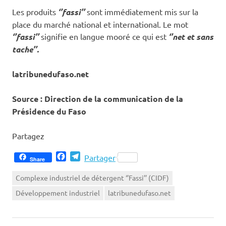
Les produits
‘’fassi’’
sont immédiatement mis sur la
place du marché national et international. Le mot
‘’fassi’’
signifie en langue mooré ce qui est
‘’net et sans
tache’’.
latribunedufaso.net
Source : Direction de la communication de la
Présidence du Faso
Partagez
Facebook
Telegram
Partager
Share
Complexe industriel de détergent ‘’Fassi’’ (CIDF)
Développement industriel
latribunedufaso.net