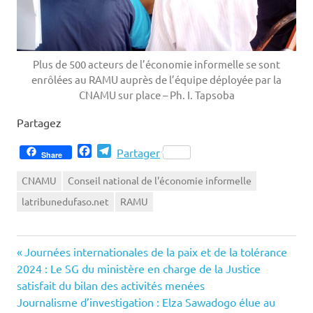
Plus de 500 acteurs de l’économie informelle se sont
enrôlées au RAMU auprès de l’équipe déployée par la
CNAMU sur place – Ph. I. Tapsoba
Partagez
Facebook
Telegram
Partager
Share
CNAMU
Conseil national de l'économie informelle
latribunedufaso.net
RAMU
Previous
Navigation
Journées internationales de la paix et de la tolérance
Post:
2024 : Le SG du ministère en charge de la Justice
de
satisfait du bilan des activités menées
Next
Journalisme d’investigation : Elza Sawadogo élue au