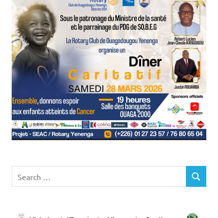
Search
SEARCH
for: