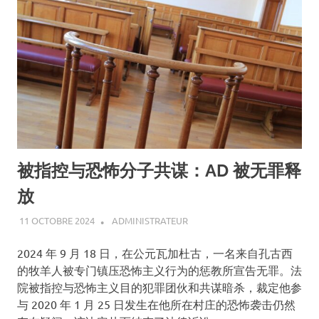
被指控与恐怖分子共谋：AD 被无罪释
放
11 OCTOBRE 2024
ADMINISTRATEUR
A LA UNE
,
ACTUALITÉ
,
SOCIÉTÉ
2024 年 9 月 18 日，在公元瓦加杜古，一名来自孔古西
的牧羊人被专门镇压恐怖主义行为的惩教所宣告无罪。法
院被指控与恐怖主义目的犯罪团伙和共谋暗杀，裁定他参
与 2020 年 1 月 25 日发生在他所在村庄的恐怖袭击仍然