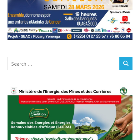
Search
SEARCH
for: