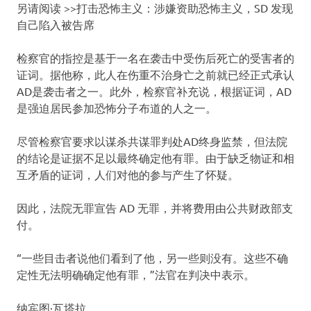
另请阅读 >>打击恐怖主义：涉嫌资助恐怖主义，SD 发现
自己陷入被告席
检察官的指控是基于一名在袭击中受伤后死亡的受害者的
证词。据他称，此人在伤重不治身亡之前就已经正式承认
AD是袭击者之一。此外，检察官补充说，根据证词，AD
是强迫居民参加恐怖分子布道的人之一。
尽管检察官要求以谋杀共谋罪判处AD终身监禁，但法院
的结论是证据不足以最终确定他有罪。由于缺乏物证和相
互矛盾的证词，人们对他的参与产生了怀疑。
因此，法院无罪宣告 AD 无罪，并将费用由公共财政部支
付。
“一些目击者说他们看到了他，另一些则没有。这些不确
定性无法明确确定他有罪，”法官在判决中表示。
纳宾图·瓦塔拉