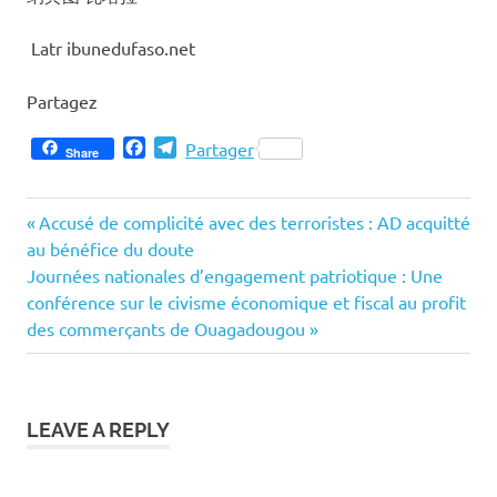
Latr ibunedufaso.net
Partagez
Facebook
Telegram
Partager
Share
Previous
Navigation
Accusé de complicité avec des terroristes : AD acquitté
Post:
au bénéfice du doute
de
Next
Journées nationales d’engagement patriotique : Une
Post:
conférence sur le civisme économique et fiscal au profit
l’article
des commerçants de Ouagadougou
LEAVE A REPLY