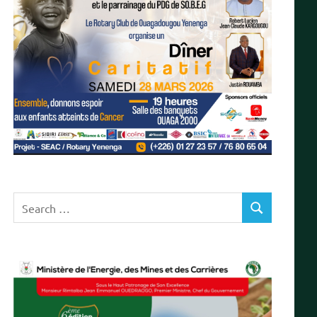
Search
SEARCH
for: