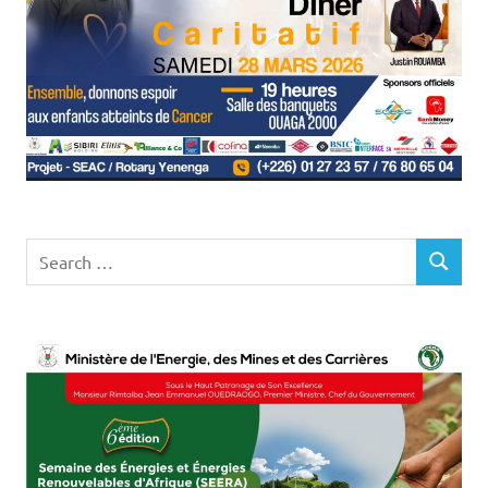
Search
SEARCH
for: