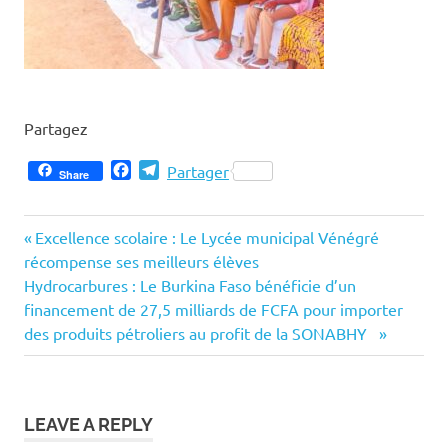
Partagez
Facebook
Telegram
Partager
Share
Previous
Navigation
Excellence scolaire : Le Lycée municipal Vénégré
Post:
récompense ses meilleurs élèves
de
Next
Hydrocarbures : Le Burkina Faso bénéficie d’un
Post:
financement de 27,5 milliards de FCFA pour importer
l’article
des produits pétroliers au profit de la SONABHY
LEAVE A REPLY