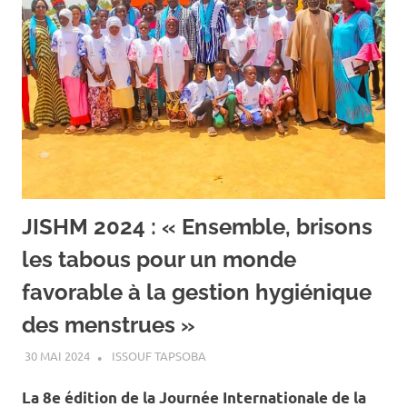
JISHM 2024 : « Ensemble, brisons
les tabous pour un monde
favorable à la gestion hygiénique
des menstrues »
30 MAI 2024
ISSOUF TAPSOBA
A LA UNE
,
ACTUALITÉ
,
SANTÉ
La 8e édition de la Journée Internationale de la