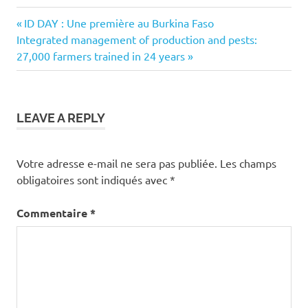
Previous
Navigation
ID DAY : Une première au Burkina Faso
Next
Post:
Integrated management of production and pests:
de
Post:
27,000 farmers trained in 24 years
l’article
LEAVE A REPLY
Votre adresse e-mail ne sera pas publiée.
Les champs
obligatoires sont indiqués avec
*
Commentaire
*