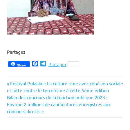
Partagez
Facebook
Telegram
Partager
Share
Previous
Navigation
Festival Pulaaku : La culture rime avec cohésion sociale
Post:
et lutte contre le terrorisme à cette 5ème édition
de
Next
Bilan des concours de la fonction publique 2023 :
Post:
Environ 2 millions de candidatures enregistrés aux
l’article
concours directs