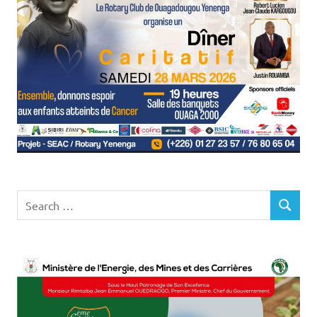
Search
SEARCH
for: