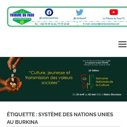
L'information
La
du
monde
Tribune
ME
rural
en
Skip
du
un
to
clic
content
Faso
ÉTIQUETTE :
SYSTÈME DES NATIONS UNIES
AU BURKINA