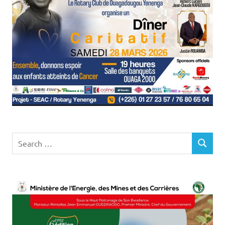
Search
SEARCH
for: