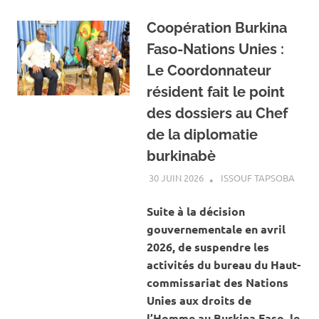
Coopération Burkina
Faso-Nations Unies :
Le Coordonnateur
résident fait le point
des dossiers au Chef
de la diplomatie
burkinabè
30 JUIN 2026
ISSOUF TAPSOBA
A LA
ACTU
SOCI
Suite à la décision
gouvernementale en avril
2026, de suspendre les
activités du bureau du Haut-
commissariat des Nations
Unies aux droits de
l’Homme au Burkina Faso, le