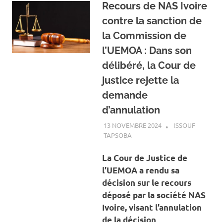
Recours de NAS Ivoire
contre la sanction de
la Commission de
l’UEMOA : Dans son
délibéré, la Cour de
justice rejette la
demande
d’annulation
13 NOVEMBRE 2024
ISSOUF
TAPSOBA
A LA UNE
,
ACTUALITÉ
,
ECONOMIE
La Cour de Justice de
l’UEMOA a rendu sa
décision sur le recours
déposé par la société NAS
Ivoire, visant l’annulation
de la décision