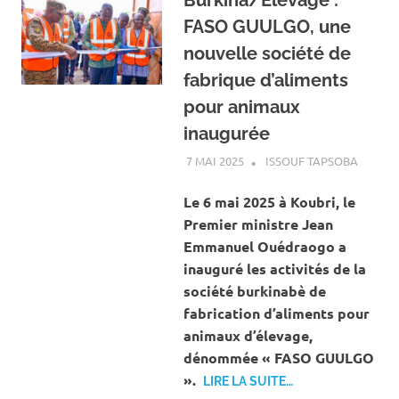
FASO GUULGO, une
nouvelle société de
fabrique d’aliments
pour animaux
inaugurée
7 MAI 2025
ISSOUF TAPSOBA
A LA U
ACTUAL
AGRICU
Le 6 mai 2025 à Koubri, le
ÉLEVAG
Premier ministre Jean
Emmanuel Ouédraogo a
inauguré les activités de la
société burkinabè de
fabrication d’aliments pour
animaux d’élevage,
dénommée « FASO GUULGO
».
LIRE LA SUITE…