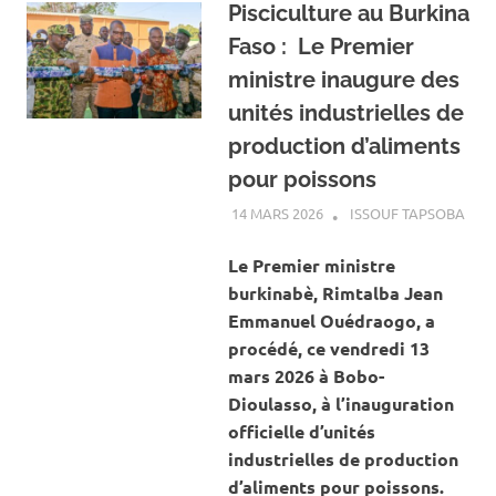
Pisciculture au Burkina
Faso : Le Premier
ministre inaugure des
unités industrielles de
production d’aliments
pour poissons
14 MARS 2026
ISSOUF TAPSOBA
A LA
ACT
ÉLE
Le Premier ministre
burkinabè, Rimtalba Jean
Emmanuel Ouédraogo, a
procédé, ce vendredi 13
mars 2026 à Bobo-
Dioulasso, à l’inauguration
officielle d’unités
industrielles de production
d’aliments pour poissons.