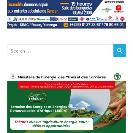
Search
SEARCH
for: