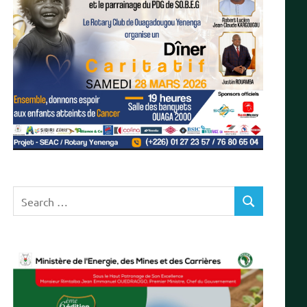
Search
SEARCH
for: