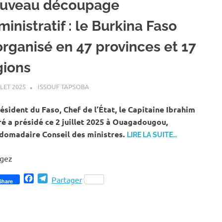
uveau découpage
inistratif : le Burkina Faso
organisé en 47 provinces et 17
gions
LLET 2025
ISSOUF TAPSOBA
A LA UNE
,
ACTUALITÉ
,
SOCIÉTÉ
ésident du Faso, Chef de l’État, le Capitaine Ibrahim
é a présidé ce 2 juillet 2025 à Ouagadougou,
bdomadaire Conseil des ministres.
LIRE LA SUITE…
agez
Facebook
Telegram
Partager
Share