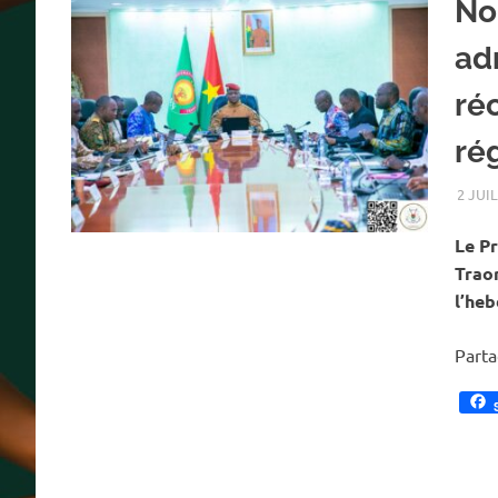
No
adm
ré
ré
2 JUI
Le Pr
Traor
l’he
Part