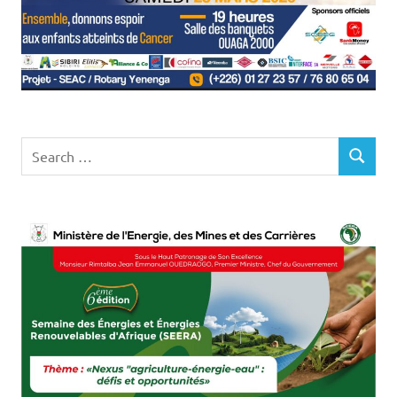
Search
SEARCH
for: