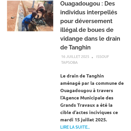
Ouagadougou : Des
individus interpellés
pour déversement
illégal de boues de
vidange dans le drain
de Tanghin
16 JUILLET 2025
ISSOUF
TAPSOBA
A LA UNE
,
ACTUALITÉ
,
SOCIÉTÉ
Le drain de Tanghin
aménagé par la commune de
Ouagadougou à travers
l’Agence Municipale des
Grands Travaux a été la
cible d’actes inciviques ce
mardi 15 juillet 2025.
LIRE LA SUITE…