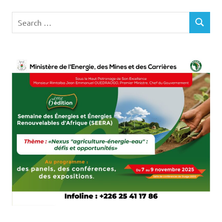
Search
SEARCH
for: