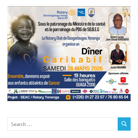
Search
SEARCH
for: