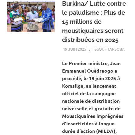
Burkina/ Lutte contre
le paludisme : Plus de
15 millions de
moustiquaires seront
distribuées en 2025
19 JUIN 2025
ISSOUF TAPSOBA
A LA
ACTU
SANT
Le Premier ministre, Jean
Emmanuel Ouédraogo a
procédé, le 19 juin 2025 à
Komsilga, au lancement
officiel de la campagne
nationale de distribution
universelle et gratuite de
Moustiquaires imprégnées
d’insecticides à longue
durée d’action (MILDA),