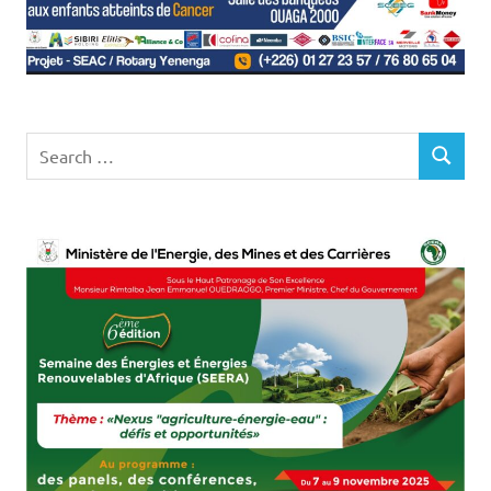
Search
SEARCH
for: