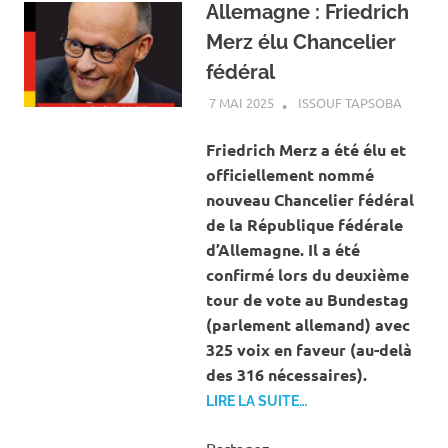
Allemagne : Friedrich
Merz élu Chancelier
fédéral
7 MAI 2025
ISSOUF TAPSOBA
A LA U
ACTUAL
SOCIÉT
Friedrich Merz a été élu et
officiellement nommé
nouveau Chancelier fédéral
de la République fédérale
d’Allemagne. Il a été
confirmé lors du deuxième
tour de vote au Bundestag
(parlement allemand) avec
325 voix en faveur (au-delà
des 316 nécessaires).
LIRE LA SUITE…
Partagez