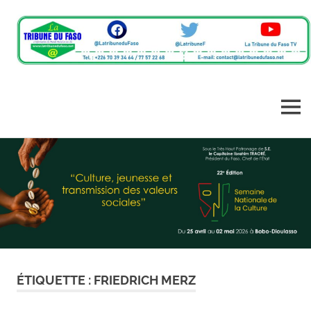
L'information
La
du
monde
Tribune
MENU
rural
en
Skip
du
un
to
clic
content
Faso
ÉTIQUETTE :
FRIEDRICH MERZ