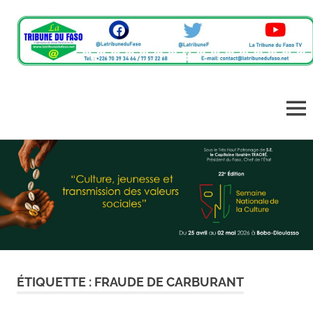
L'information
La
du
monde
Tribune
MEN
rural
en
Skip
du
un
to
clic
content
Faso
ÉTIQUETTE :
FRAUDE DE CARBURANT