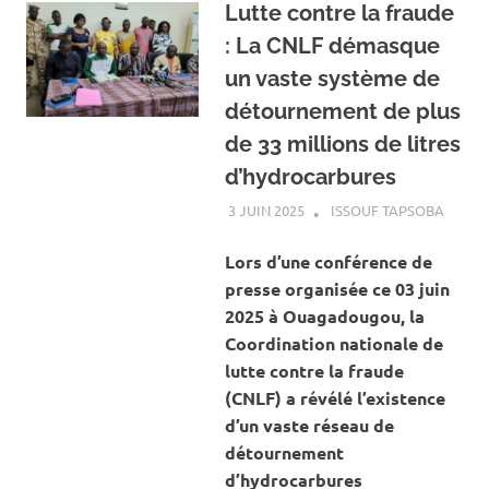
Lutte contre la fraude
: La CNLF démasque
un vaste système de
détournement de plus
de 33 millions de litres
d’hydrocarbures
3 JUIN 2025
ISSOUF TAPSOBA
A LA 
ACTUA
SOCIÉ
Lors d’une conférence de
presse organisée ce 03 juin
2025 à Ouagadougou, la
Coordination nationale de
lutte contre la fraude
(CNLF) a révélé l’existence
d’un vaste réseau de
détournement
d’hydrocarbures