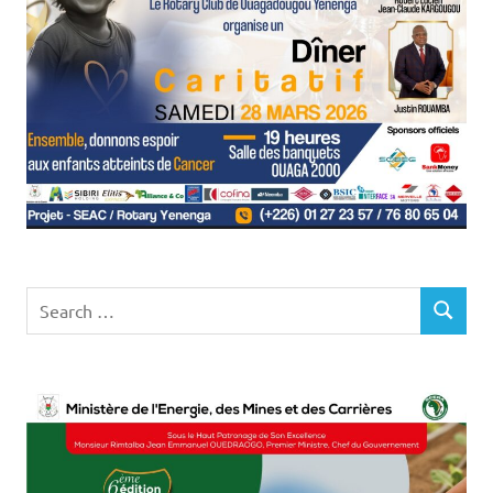
Search
SEARCH
for: