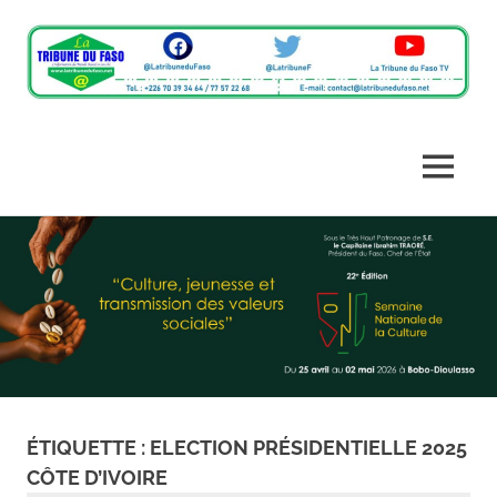
L'information
La
du
monde
Tribune
MENU
rural
en
du
Skip
un
clic
to
Faso
content
ÉTIQUETTE :
ELECTION PRÉSIDENTIELLE 2025
CÔTE D’IVOIRE