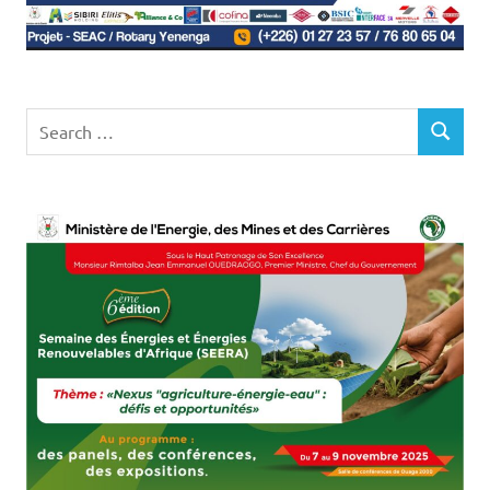
Search
SEARCH
for: