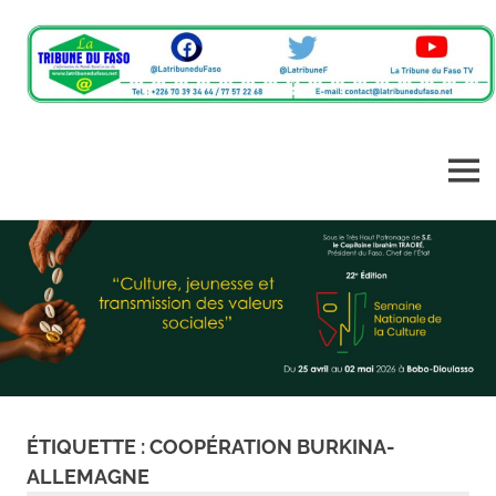
L'information
La
du
monde
Tribune
MENU
rural
en
Skip
du
un
to
clic
content
Faso
ÉTIQUETTE :
COOPÉRATION BURKINA-
ALLEMAGNE