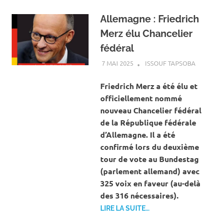
Allemagne : Friedrich
Merz élu Chancelier
fédéral
7 MAI 2025
ISSOUF TAPSOBA
A LA U
ACTUAL
SOCIÉT
Friedrich Merz a été élu et
officiellement nommé
nouveau Chancelier fédéral
de la République fédérale
d’Allemagne. Il a été
confirmé lors du deuxième
tour de vote au Bundestag
(parlement allemand) avec
325 voix en faveur (au-delà
des 316 nécessaires).
LIRE LA SUITE…