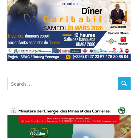
Search
SEARCH
for: