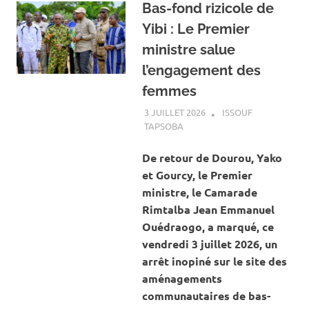
Bas-fond rizicole de
Yibi : Le Premier
ministre salue
l’engagement des
femmes
3 JUILLET 2026
ISSOUF
TAPSOBA
A LA UNE
,
ACTUALITÉ
,
AGRICULTURE
De retour de Dourou, Yako
et Gourcy, le Premier
ministre, le Camarade
Rimtalba Jean Emmanuel
Ouédraogo, a marqué, ce
vendredi 3 juillet 2026, un
arrêt inopiné sur le site des
aménagements
communautaires de bas-