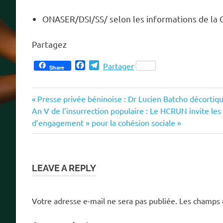
ONASER/DSI/SS/ selon les informations de la G
Partagez
Facebook
Telegram
Partager
Share
Previous
Navigation
Presse privée béninoise : Dr Lucien Batcho décort
Next
Post:
An V de l’insurrection populaire : Le HCRUN invite les
de
Post:
d’engagement » pour la cohésion sociale
l’article
LEAVE A REPLY
Votre adresse e-mail ne sera pas publiée.
Les champs 