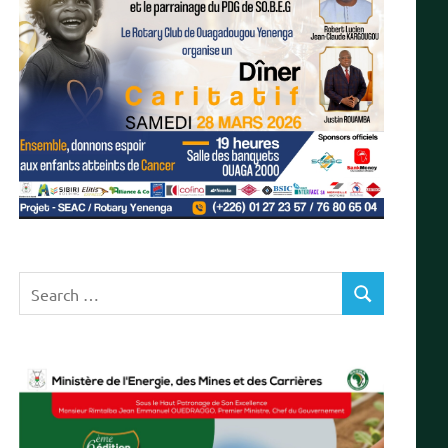
Search
SEARCH
for: