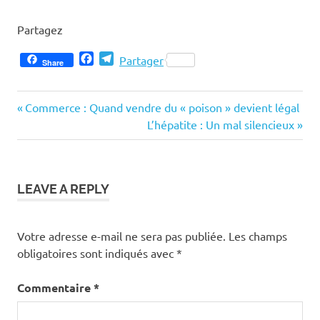
Partagez
Facebook
Telegram
Partager
Share
Previous
Navigation
Commerce : Quand vendre du « poison » devient légal
Post:
Next
L’hépatite : Un mal silencieux
de
Post:
l’article
LEAVE A REPLY
Votre adresse e-mail ne sera pas publiée.
Les champs
obligatoires sont indiqués avec
*
Commentaire
*