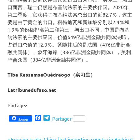
口而言，瑞士仍然是布基纳法索的主要伙伴国。2020年
第二季度，它获得了布基纳法索总出口的近82.7％，这主
要是由于黄金的出口。
科特迪瓦和新加坡分别以2.4％和
1.9％的份额排名第二和第三。
与出口不同，中国是布基
纳法索的主要供应国，价值649亿非洲金融共同体法郎，
占进口总值的12.0％。紧随其后的是法国（476亿非洲金
融共同体），象牙海岸（386亿非洲金融共同体），美利
坚合众国（384亿非洲金融共同体）。
Tiba KassamseOuédraogo（实习生）
Latribunedufaso.net
Partagez
Facebook
Telegram
Partager
Share
Previous
Foreign trade: China first importing country in Burkina!