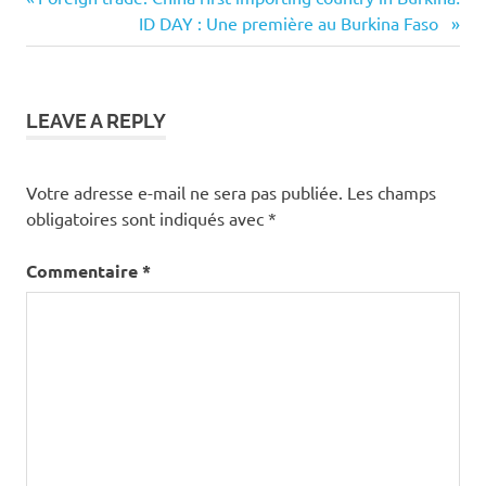
Navigation
Post:
Next
ID DAY : Une première au Burkina Faso
de
Post:
l’article
LEAVE A REPLY
Votre adresse e-mail ne sera pas publiée.
Les champs
obligatoires sont indiqués avec
*
Commentaire
*