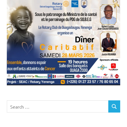
Search
SEARCH
for: