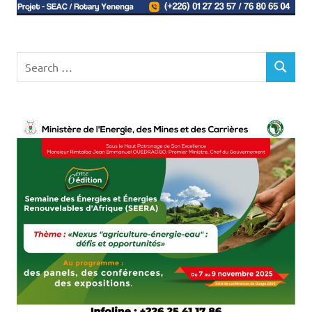
Search
SEARCH
for: