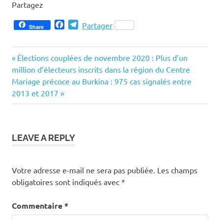
Partagez
Facebook
Telegram
Partager
Share
Previous
Navigation
Élections couplées de novembre 2020 : Plus d’un
Post:
million d’électeurs inscrits dans la région du Centre
de
Next
Mariage précoce au Burkina : 975 cas signalés entre
Post:
2013 et 2017
l’article
LEAVE A REPLY
Votre adresse e-mail ne sera pas publiée.
Les champs
obligatoires sont indiqués avec
*
Commentaire
*